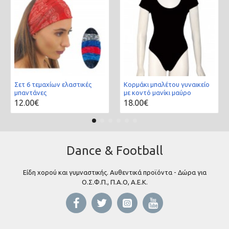
Σετ 6 τεμαχίων ελαστικές
Κορμάκι μπαλέτου γυναικείο
μπαντάνες
με κοντό μανίκι μαύρο
12.00€
18.00€
Dance & Football
Είδη χορού και γυμναστικής. Αυθεντικά προϊόντα - Δώρα για
Ο.Σ.Φ.Π., Π.Α.Ο, Α.Ε.Κ.