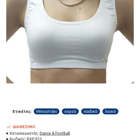
Ετικέτες:
Μπουστάκι
χορού
παιδικό
λευκό
ΔΙΑΘΈΣΙΜΟ
Κατασκευαστής:
Dance & Football
Κωδικός:
BXP-035